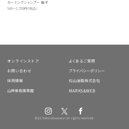
カーミングシャンプー 柚子
540～2,780円（税込）
オンラインストア
よくあるご質問
お問い合わせ
プライバシーポリシー
採用情報
松山油脂株式会社
山神果樹薬草園
MARKS&WEB
2022.hokurokusousui all rights reserved.